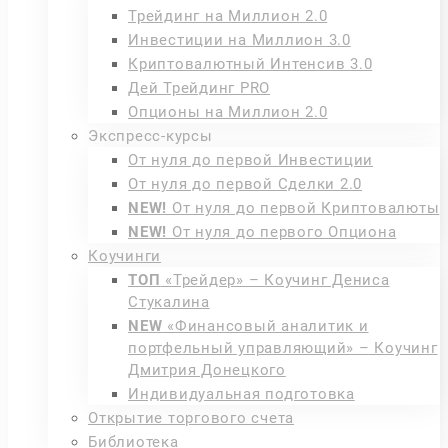
Трейдинг на Миллион 2.0
Инвестиции на Миллион 3.0
Криптовалютный Интенсив 3.0
Дей Трейдинг PRO
Опционы на Миллион 2.0
Экспресс-курсы
От нуля до первой Инвестиции
От нуля до первой Сделки 2.0
NEW!
От нуля до первой Криптовалюты
NEW!
От нуля до первого Опциона
Коучинги
ТОП
«Трейдер» – Коучинг Дениса
Стукалина
NEW
«Финансовый аналитик и
портфельный управляющий» – Коучинг
Дмитрия Донецкого
Индивидуальная подготовка
Открытие торгового счета
Библиотека