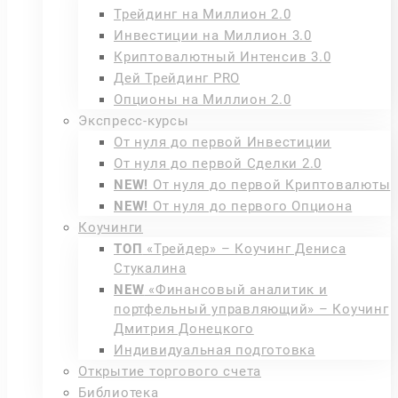
Трейдинг на Миллион 2.0
Инвестиции на Миллион 3.0
Криптовалютный Интенсив 3.0
Дей Трейдинг PRO
Опционы на Миллион 2.0
Экспресс-курсы
От нуля до первой Инвестиции
От нуля до первой Сделки 2.0
NEW!
От нуля до первой Криптовалюты
NEW!
От нуля до первого Опциона
Коучинги
ТОП
«Трейдер» – Коучинг Дениса
Стукалина
NEW
«Финансовый аналитик и
портфельный управляющий» – Коучинг
Дмитрия Донецкого
Индивидуальная подготовка
Открытие торгового счета
Библиотека