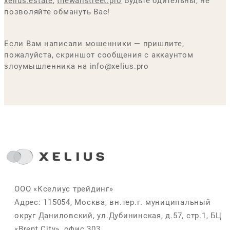
xelius.estate
,
thewallstreet.pro
Будьте бдительны, не
позволяйте обмануть Вас!
Если Вам написали мошенники — пришлите,
пожалуйста, скриншот сообщения с аккаунтом
злоумышленника на info@xelius.pro
ООО «Кселиус трейдинг»
Адрес: 115054, Москва, вн.тер.г. муниципальный
округ Даниловский, ул.Дубининская, д.57, стр.1, БЦ
«Brent City», офис 303