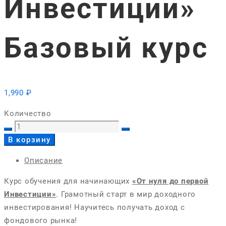
Инвестиции»
Базовый курс
1,990
₽
Количество
«От
нуля
В корзину
до
Описание
первой
Инвестиции»
Курс обучения для начинающих
«От нуля до первой
Базовый
Инвестиции»
. Грамотный старт в мир доходного
курс
инвестирования! Научитесь получать доход с
quantity
фондового рынка!