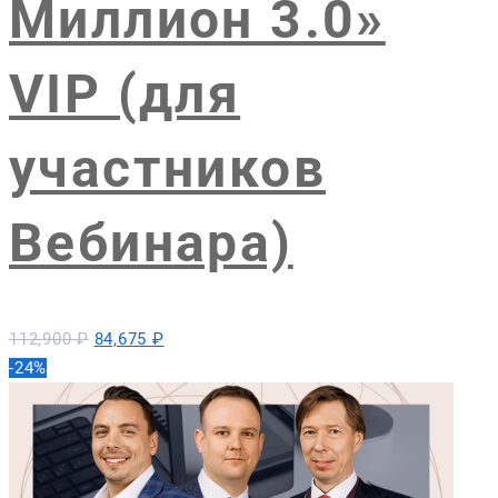
Миллион 3.0»
VIP (для
участников
Вебинара)
Первоначальная
Текущая
112,900
₽
84,675
₽
цена
цена:
-24%
составляла
84,675 ₽.
112,900 ₽.