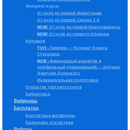
Экспресс-курсы
От нуля до первой Инвестиции
От нуля до первой Сделки 2.0
NEW!
От нуля до первой Криптовалюты
NEW!
От нуля до первого Опциона
Коучинги
ТОП
«Трейдер» – Коучинг Дениса
Стукалина
NEW
«Финансовый аналитик и
портфельный управляющий» – Коучинг
Дмитрия Донецкого
Индивидуальная подготовка
Открытие торгового счета
Библиотека
Вебинары
Бесплатно
Бесплатные материалы
Календарь статистики
Роботы