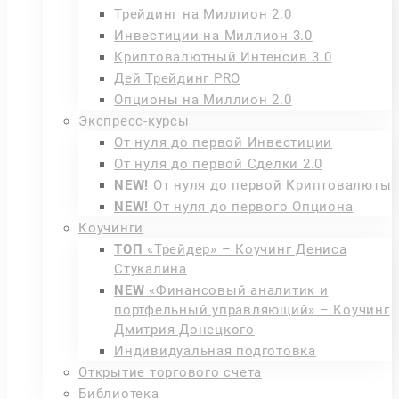
Трейдинг на Миллион 2.0
Инвестиции на Миллион 3.0
Криптовалютный Интенсив 3.0
Дей Трейдинг PRO
Опционы на Миллион 2.0
Экспресс-курсы
От нуля до первой Инвестиции
От нуля до первой Сделки 2.0
NEW!
От нуля до первой Криптовалюты
NEW!
От нуля до первого Опциона
Коучинги
ТОП
«Трейдер» – Коучинг Дениса
Стукалина
NEW
«Финансовый аналитик и
портфельный управляющий» – Коучинг
Дмитрия Донецкого
Индивидуальная подготовка
Открытие торгового счета
Библиотека